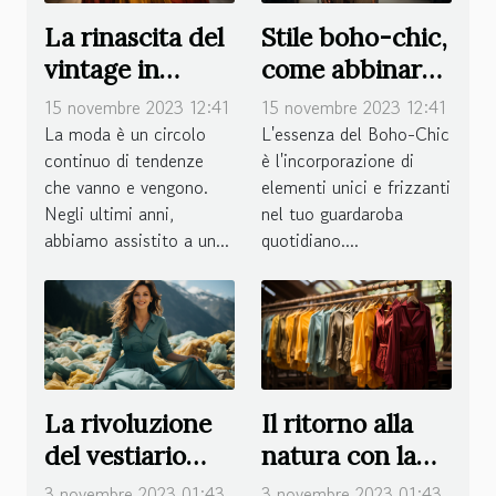
La rinascita del
Stile boho-chic,
vintage in
come abbinare i
passerella
pezzi chiave
15 novembre 2023 12:41
15 novembre 2023 12:41
La moda è un circolo
L'essenza del Boho-Chic
continuo di tendenze
è l'incorporazione di
che vanno e vengono.
elementi unici e frizzanti
Negli ultimi anni,
nel tuo guardaroba
abbiamo assistito a un...
quotidiano....
La rivoluzione
Il ritorno alla
del vestiario
natura con la
eco-friendly
moda eco-
3 novembre 2023 01:43
3 novembre 2023 01:43