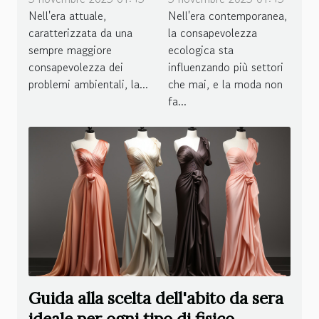
nell'industria
sostenibile
Nell'era attuale,
Nell'era contemporanea,
caratterizzata da una
la consapevolezza
della moda
sempre maggiore
ecologica sta
consapevolezza dei
influenzando più settori
problemi ambientali, la...
che mai, e la moda non
fa...
Guida alla scelta dell'abito da sera
ideale per ogni tipo di fisico