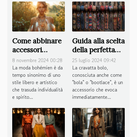
Come abbinare
Guida alla scelta
accessori
della perfetta
bohémien con
cravatta bolo
8 novembre 2024 00:28
25 luglio 2024 09:42
ogni tipo di
per ogni
La moda bohémien è da
La cravatta bolo,
tempo sinonimo di uno
conosciuta anche come
abito
occasione
stile libero e artistico
"bola" o "bootlace", è un
che trasuda individualità
accessorio che evoca
e spirito...
immediatamente...