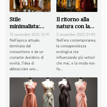
Stile
Il ritorno alla
minimalista:
natura con la
come
moda eco-
15 novembre 2023 12:41
3 novembre 2023 01:43
abbracciare la
sostenibile
Nell'epoca attuale,
Nell'era contemporanea,
dominata dal
la consapevolezza
semplicità nel
consumismo e da un
ecologica sta
tuo guardaroba
costante desiderio di
influenzando più settori
novità, l'idea di
che mai, e la moda non
abbracciare uno...
fa...