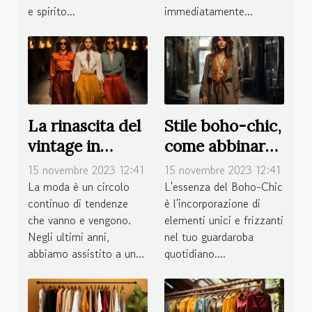
e spirito...
immediatamente...
La rinascita del
Stile boho-chic,
vintage in
come abbinare i
passerella
pezzi chiave
15 novembre 2023 12:41
15 novembre 2023 12:41
La moda è un circolo
L'essenza del Boho-Chic
continuo di tendenze
è l'incorporazione di
che vanno e vengono.
elementi unici e frizzanti
Negli ultimi anni,
nel tuo guardaroba
abbiamo assistito a un...
quotidiano....