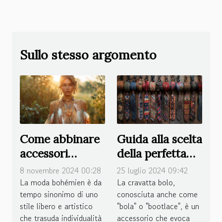
Sullo stesso argomento
Come abbinare
Guida alla scelta
accessori
della perfetta
bohémien con
cravatta bolo
8 novembre 2024 00:28
25 luglio 2024 09:42
ogni tipo di
per ogni
La moda bohémien è da
La cravatta bolo,
tempo sinonimo di uno
conosciuta anche come
abito
occasione
stile libero e artistico
"bola" o "bootlace", è un
che trasuda individualità
accessorio che evoca